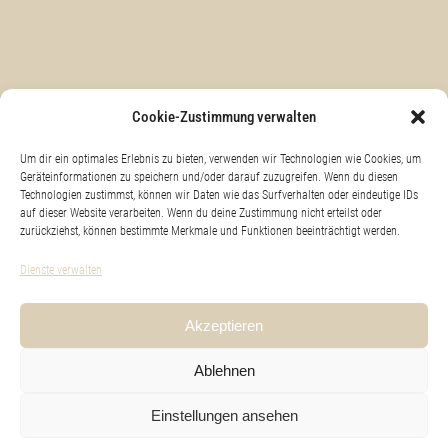
KONTAKT & ANFAHRT
Cookie-Zustimmung verwalten
Um dir ein optimales Erlebnis zu bieten, verwenden wir Technologien wie Cookies, um
Geräteinformationen zu speichern und/oder darauf zuzugreifen. Wenn du diesen
Technologien zustimmst, können wir Daten wie das Surfverhalten oder eindeutige IDs
IMPRESSUM
auf dieser Website verarbeiten. Wenn du deine Zustimmung nicht erteilst oder
zurückziehst, können bestimmte Merkmale und Funktionen beeinträchtigt werden.
Dienste verwalten
DATENSCHUTZ
Akzeptieren
Ablehnen
Cookie-Richtlinie (EU)
Einstellungen ansehen