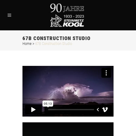
67B CONSTRUCTION STUDIO
Home
>
67B Construction Studio